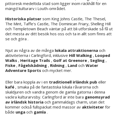
pittoresk medeltida stad som ligger inom räckhåll för en
mängd kulturarv i Louth-området.
Historiska platser
som King Johns Castle, The Thesel,
The Mint, Taffe's Castle, The Dominican Friary, Shelling Hill
och Templetown Beach väntar på att bli utforskade så få ut
det mesta av ditt besök hos oss och ta in allt som finns att
se och göra .
Njut av några av de många
lokala attraktionerna
och
aktiviteterna i Carlingford, inklusive
Hill Walking
,
Looped
Walks
,
Heritage Trails
,
Golf at Greenore
,
Segling
,
Fiske
,
Fågelskådning
,
Ridning
,
Land
och
Water
Adventure Sports
och mycket mer.
Eller bara koppla av i en
traditionell irländsk pub
eller
kafé
, smaka på de fantastiska lokala råvarorna och
skaldjuren och vandra genom de gamla gatorna i denna
vackra kulturarvsby. Carlingford är inte bara
genomsyrad
av irländsk historia
och gammaldags charm, utan det
kommer också fullspäckat med massor av
aktiviteter
för
både
unga
och
gamla
.