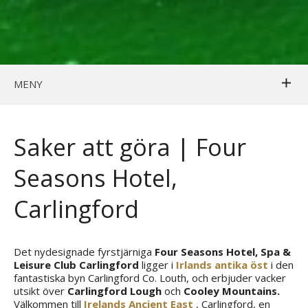
MENY
Saker att göra | Four
Seasons Hotel,
Carlingford
Det nydesignade fyrstjärniga
Four Seasons Hotel, Spa &
Leisure Club Carlingford
ligger i
Irlands antika öst
i den
fantastiska byn Carlingford Co. Louth, och erbjuder vacker
utsikt över
Carlingford Lough
och
Cooley Mountains.
Välkommen till
Irelands Ancient East
, Carlingford, en