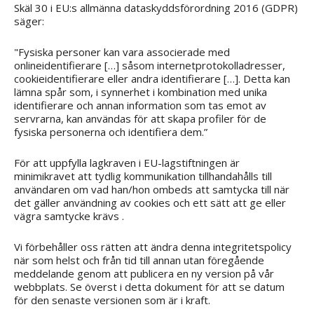
Skäl 30 i EU:s allmänna dataskyddsförordning 2016 (GDPR)
säger:
"Fysiska personer kan vara associerade med
onlineidentifierare […] såsom internetprotokolladresser,
cookieidentifierare eller andra identifierare […]. Detta kan
lämna spår som, i synnerhet i kombination med unika
identifierare och annan information som tas emot av
servrarna, kan användas för att skapa profiler för de
fysiska personerna och identifiera dem.”
För att uppfylla lagkraven i EU-lagstiftningen är
minimikravet att tydlig kommunikation tillhandahålls till
användaren om vad han/hon ombeds att samtycka till när
det gäller användning av cookies och ett sätt att ge eller
vägra samtycke krävs .
Vi förbehåller oss rätten att ändra denna integritetspolicy
när som helst och från tid till annan utan föregående
meddelande genom att publicera en ny version på vår
webbplats. Se överst i detta dokument för att se datum
för den senaste versionen som är i kraft.