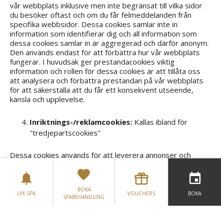
vår webbplats inklusive men inte begränsat till vilka sidor
du besöker oftast och om du får felmeddelanden från
specifika webbsidor. Dessa cookies samlar inte in
information som identifierar dig och all information som
dessa cookies samlar in är aggregerad och därför anonym.
Den används endast för att förbättra hur vår webbplats
fungerar. I huvudsak ger prestandacookies viktig
information och rollen för dessa cookies är att tillåta oss
att analysera och förbättra prestandan på vår webbplats
för att säkerställa att du får ett konsekvent utseende,
känsla och upplevelse.
Inriktnings-/reklamcookies:
Kallas ibland för
"tredjepartscookies"
Dessa cookies används för att leverera annonser och
kommunikation som är mer relevant för dig och dina
intressen och används för att begränsa antalet gånger du
ser en annons samt hjälpa till att mäta effektiviteten av en
BOKA
annonskampanj. De placeras vanligtvis av annonsnätverk
LYX SPA
VOUCHERS
BOKA
SPABEHANDLING
endast med webbplatsoperatörens tillåtelse. De kommer
ihåg att du har besökt en webbplats och denna information
delas med andra tredjepartsorganisationer som