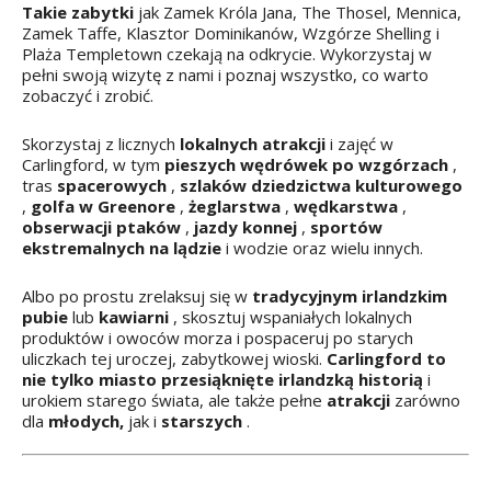
Takie zabytki
jak Zamek Króla Jana, The Thosel, Mennica,
Zamek Taffe, Klasztor Dominikanów, Wzgórze Shelling i
Plaża Templetown czekają na odkrycie. Wykorzystaj w
pełni swoją wizytę z nami i poznaj wszystko, co warto
zobaczyć i zrobić.
Skorzystaj z licznych
lokalnych atrakcji
i zajęć w
Carlingford, w tym
pieszych wędrówek po wzgórzach
,
tras
spacerowych
,
szlaków dziedzictwa kulturowego
,
golfa w Greenore
,
żeglarstwa
,
wędkarstwa
,
obserwacji ptaków
,
jazdy konnej
,
sportów
ekstremalnych
na lądzie
i wodzie oraz wielu innych.
Albo po prostu zrelaksuj się w
tradycyjnym irlandzkim
pubie
lub
kawiarni
, skosztuj wspaniałych lokalnych
produktów i owoców morza i pospaceruj po starych
uliczkach tej uroczej, zabytkowej wioski.
Carlingford to
nie tylko miasto przesiąknięte irlandzką historią
i
urokiem starego świata, ale także pełne
atrakcji
zarówno
dla
młodych,
jak i
starszych
.