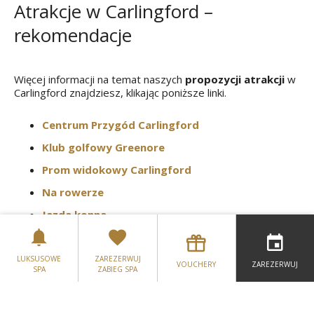
Atrakcje w Carlingford –
rekomendacje
Więcej informacji na temat naszych
propozycji atrakcji
w
Carlingford znajdziesz, klikając poniższe linki.
Centrum Przygód Carlingford
Klub golfowy Greenore
Prom widokowy Carlingford
Na rowerze
Jazda konna
Wędrówki piesze
LUKSUSOWE
ZAREZERWUJ
VOUCHERY
ZAREZERWUJ
SPA
ZABIEG SPA