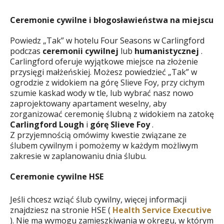
Ceremonie cywilne i błogosławieństwa na miejscu
Powiedz „Tak” w hotelu Four Seasons w Carlingford
podczas
ceremonii cywilnej
lub
humanistycznej
.
Carlingford oferuje wyjątkowe miejsce na złożenie
przysięgi małżeńskiej. Możesz powiedzieć „Tak” w
ogrodzie z widokiem na górę Slieve Foy, przy cichym
szumie kaskad wody w tle, lub wybrać nasz nowo
zaprojektowany apartament weselny, aby
zorganizować ceremonię ślubną z widokiem na zatokę
Carlingford Lough
i
górę Slieve Foy
.
Z przyjemnością omówimy kwestie związane ze
ślubem cywilnym i pomożemy w każdym możliwym
zakresie w zaplanowaniu dnia ślubu.
Ceremonie cywilne HSE
Jeśli chcesz wziąć ślub cywilny, więcej informacji
znajdziesz na stronie HSE (
Health Service Executive
). Nie ma wymogu zamieszkiwania w okręgu, w którym