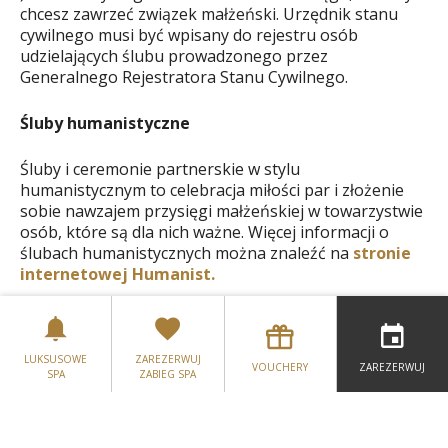
chcesz zawrzeć związek małżeński. Urzędnik stanu
cywilnego musi być wpisany do rejestru osób
udzielających ślubu prowadzonego przez
Generalnego Rejestratora Stanu Cywilnego.
Śluby humanistyczne
Śluby i ceremonie partnerskie w stylu
humanistycznym to celebracja miłości par i złożenie
sobie nawzajem przysięgi małżeńskiej w towarzystwie
osób, które są dla nich ważne. Więcej informacji o
ślubach humanistycznych można znaleźć na
stronie
internetowej Humanist.
Skontaktuj się z naszym przyjaznym Zespołem
Ślubnym, który z przyjemnością Ci pomoże
LUKSUSOWE
ZAREZERWUJ
VOUCHERY
ZAREZERWUJ
SPA
ZABIEG SPA
00353 42 937 3530
lub e-mail:
events@fshc.ie