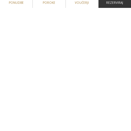
PONUDBE
POROKE
VOUČERJI
REZERVIRAJ
GALERIJA
LOKACIJA
KONTAKTIRAJ NAS
POLITIKA IZGUBLJENEGA IN NAJDENEGA
Slovenščina