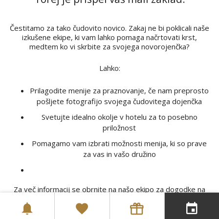
Čestitamo za tako čudovito novico. Zakaj ne bi poklicali naše
izkušene ekipe, ki vam lahko pomaga načrtovati krst,
medtem ko vi skrbite za svojega novorojenčka?
Lahko:
Prilagodite menije za praznovanje, če nam preprosto
pošljete fotografijo svojega čudovitega dojenčka
Svetujte idealno okolje v hotelu za to posebno
priložnost
Pomagamo vam izbrati možnosti menija, ki so prave
za vas in vašo družino
Za več informacij se obrnite na našo ekipo za dogodke na
telefonsko številko +353 42 9373530
ali pišite na
elektronski naslov
dm@fshc.ie.