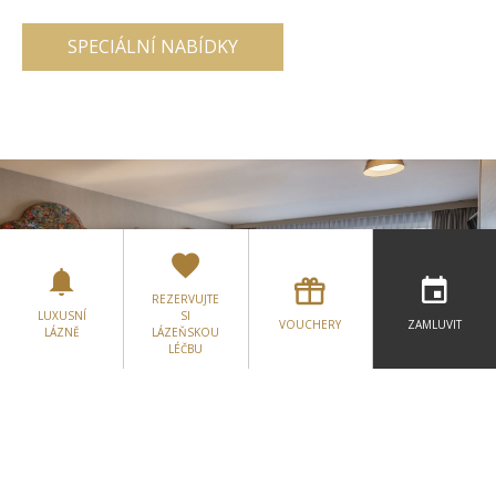
SPECIÁLNÍ NABÍDKY
REZERVUJTE
LUXUSNÍ
SI
VOUCHERY
ZAMLUVIT
LÁZNĚ
LÁZEŇSKOU
LÉČBU