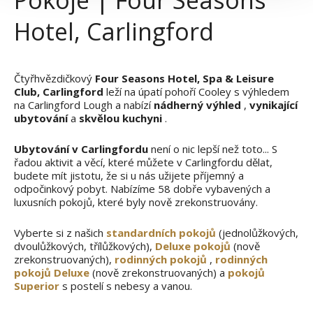
Pokoje | Four Seasons
Hotel, Carlingford
Čtyřhvězdičkový
Four Seasons Hotel, Spa & Leisure
Club, Carlingford
leží na úpatí pohoří Cooley s výhledem
na Carlingford Lough a nabízí
nádherný výhled
,
vynikající
ubytování
a
skvělou kuchyni
.
Ubytování v Carlingfordu
není o nic lepší než toto... S
řadou aktivit a věcí, které můžete v Carlingfordu dělat,
budete mít jistotu, že si u nás užijete příjemný a
odpočinkový pobyt. Nabízíme 58 dobře vybavených a
luxusních pokojů, které byly nově zrekonstruovány.
Vyberte si z našich
standardních pokojů
(jednolůžkových,
dvoulůžkových, třílůžkových),
Deluxe pokojů
(nově
zrekonstruovaných),
rodinných pokojů
,
rodinných
pokojů Deluxe
(nově zrekonstruovaných) a
pokojů
Superior
s postelí s nebesy a vanou.