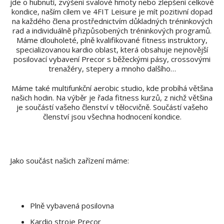
jde o hubnutí, zvýšení svalové hmoty nebo zlepšení celkové
kondice, naším cílem ve 4FIT Leisure je mít pozitivní dopad
na každého člena prostřednictvím důkladných tréninkových
rad a individuálně přizpůsobených tréninkových programů.
Máme dlouholeté, plně kvalifikované fitness instruktory,
specializovanou kardio oblast, která obsahuje nejnovější
posilovací vybavení Precor s běžeckými pásy, crossovými
trenažéry, stepery a mnoho dalšího…
Máme také multifunkční aerobic studio, kde probíhá většina
našich hodin. Na výběr je řada fitness kurzů, z nichž většina
je součástí vašeho členství v tělocvičně. Součástí vašeho
členství jsou všechna hodnocení kondice.
Jako součást našich zařízení máme:
Plně vybavená posilovna
Kardio stroje Precor