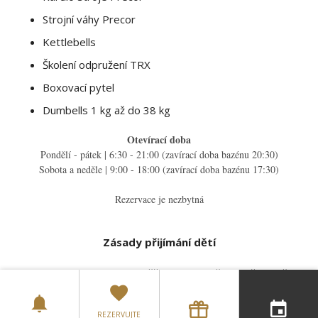
Strojní váhy Precor
Kettlebells
Školení odpružení TRX
Boxovací pytel
Dumbells 1 kg až do 38 kg
Otevírací doba
Pondělí - pátek | 6:30 - 21:00 (zavírací doba bazénu 20:30)
Sobota a neděle | 9:00 - 18:00 (zavírací doba bazénu 17:30)
Rezervace je nezbytná
Zásady přijímání dětí
Abychom zajistili trvalé potěšení a bezpečnost všech dětí v
klubu 4Fit Leisure Club, zavedli jsme zásady přijímání dětí.
Tato politika by měla být implementována ve spolupráci s
rodiči, aby bylo zajištěno trvalé potěšení všech dětí v klubu
REZERVUJTE