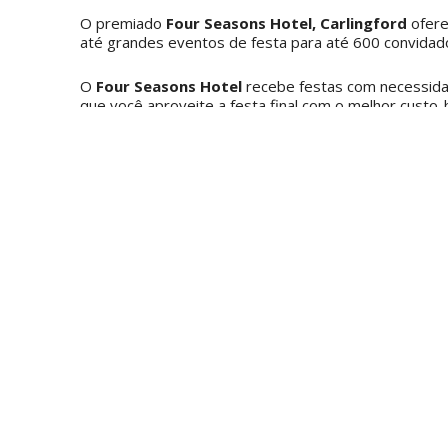
O premiado
Four Seasons Hotel, Carlingford
ofere
até grandes eventos de festa para até 600 convidad
O
Four Seasons Hotel
recebe festas com necessidad
que você aproveite a festa final com o melhor custo-b
Refeições Privadas
Opções
Sugestões de cardápio
Comida de dedo
Mantenha as coisas simpl
5,00pp
Buffet de Festas
Intensificando para inclu
Baixe o menu aqui
Refeições Privadas
Menu de 3 pratos a parti
Opções de rodízio
Aproveite a nossa oferta 