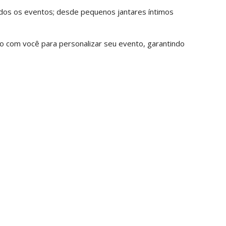
odos os eventos; desde pequenos jantares íntimos
 com você para personalizar seu evento, garantindo
tas ótimas opções para escolher a partir de
€
um ótimo valor a partir de
€ 18,95 por pessoa
á e café todos os domingos das 12h30 às 16h30