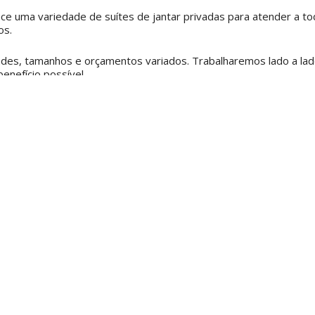
ce uma variedade de suítes de jantar privadas para atender a t
os.
es, tamanhos e orçamentos variados. Trabalharemos lado a lado
enefício possível.
es com nossas muitas opções de salgadinhos em oferta. Com mui
ir sua escolha de pratos principais, saladas e acompanhamentos a 
r
de 35€
por pessoa
de rodízio de domingo, 1 pratos a partir de
€ 15,50
incluindo ch