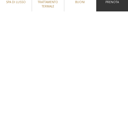
SPA DI LUSSO
TRATTAMENTO
BUONI
PRENOTA
TERMALE
Per ulteriori informazioni sulle nostre strutture per
conferenze, si prega di contattare il nostro team eventi al
numero
00353 42 937 3530
o inviare un'e
-mail a
info@fshc.ie o
chiedere qui.
SCARICA LA TUA BROCHURE
GALLERIA
POSIZIONE
CONTATTACI
ISCRIVITI ALLA NEWSLETTER
POLITICA SUGLI OGGETTI SMARRITI E RITROVATI